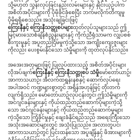
သို့မဟုတ် သွန်းလုပ်ခြင်းနည်းလမ်းများနှင့် နှိုင်းယှဉ်ပါက
အစိတ်အပိုင်းများကို ပိုမိုခိုင်ခံ့စေပြီး ဘက်မလိုက်တိကျမှု
ပိုမိုရရှိစေသည်။ အသုံးချခြင်းဖြင့်
ကြေးနီနှင့် ကြေးနီသတ္တုစပ်များ
ထုတ်လုပ်သူများသည် ဤ
မြင့်မားသောစံချိန်စံညွှန်းများနှင့် ကိုက်ညီရုံသာမက လျှပ်စစ်
စီးကူးမှုနှင့် အပူတည်ငြိမ်မှုကဲ့သို့သော အကျိုးကျေးဇူးများ
ကိုလည်း ပေးစွမ်းနိုင်သော သံမှိုများကို ထုတ်လုပ်နိုင်သည်။
အအေးအတုများဖြင့် ပြုလုပ်ထားသည့် အစိတ်အပိုင်းများ
လိုအပ်ချက်
ကြေးနီနှင့် ကြေးနီသတ္တုစပ် သံမှို
မော်တော်ယာဥ်၊
အာကာသယာဉ်၊ အီလက်ထရွန်းနစ်နှင့် ဆောက်လုပ်ရေး
အပါအဝင် ကဏ္ဍများစွာတွင် အရှိန်အဟုန်ဖြင့် တိုးတက်
လျက်ရှိသည်။ မော်တော်ယာဥ်လုပ်ငန်းတွင်၊ ဤသံမှိုများကို
အင်ဂျင်ခန်းများနှင့် ကိုယ်ထည်တည်ဆောက်ပုံများကဲ့သို့
သော အင်ဂျင်ခန်းများနှင့် ကိုယ်ထည်တည်ဆောက်မှုများ
ကဲ့သို့သော ကြံ့ခိုင်မှုနှင့် ချေးခံနိုင်ရည်သည် အရေးကြီးသော
အသုံးအဆောင်များတွင် အသုံးပြုသည်။ အလားတူပင်၊
အာကာသယာဉ်တွင် ပြင်းထန်သော အပူချိန်နှင့် ဖိအားများကို
ခံနိုင်ရည်ရှိခြင်းသည် ၎င်းတို့အား လေယာဉ်နှင့်