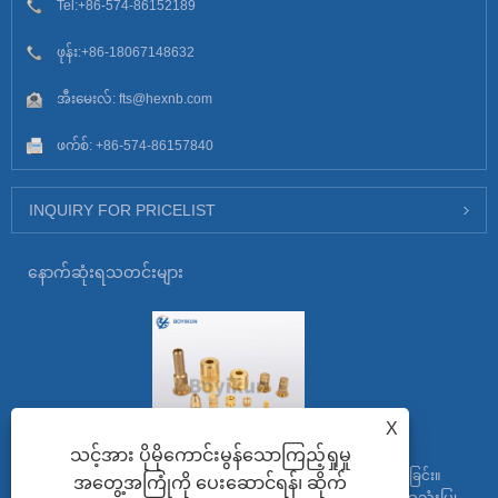
Tel:
+86-574-86152189
ဖုန်း:
+86-18067148632
အီးမေးလ်:
fts@hexnb.com
ဖက်စ်: +86-574-86157840
INQUIRY FOR PRICELIST
နောက်ဆုံးရသတင်းများ
X
သင့်အား ပိုမိုကောင်းမွန်သောကြည့်ရှုမှု
တန်ခိုးကြီး Knurled ထည့်သွင်းခြင်း၏လျှို့ဝှက်ချက်များကိုသော့ဖွင့်ခြင်း။
အတွေ့အကြုံကို ပေးဆောင်ရန်၊ ဆိုက်
Knurled inserts များသည် လုပ်ငန်းအမျိုးမျိုးတွင် တွင်ကျယ်စွာအသုံးပြု