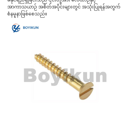
အာကာသယာဉ် အစိတ်အပိုင်းများတွင် အသုံးပြုရန်အတွက်
စံနမူနာဖြစ်စေသည်။