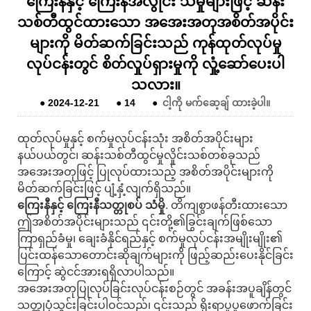
ကြေးနီနှင့် ကြေးနီအလွိုင်း သံမှိုများဖြင့် ဆန်း
သစ်တီထွင်ထားသော အအေးအတုအစိတ်အပိုင်း
များကို မိတ်ဆက်ခြင်းသည် ကုန်ထုတ်လုပ်မှု
လုပ်ငန်းတွင် စိတ်လှုပ်ရှားမှုကို လှုံ့ဆော်ပေးပါ
သလား။
●
2024-12-21
●
14
●
ငါ့ကို မက်ဆေ့ချ် ထားခဲ့ပါ။
ထုတ်လုပ်မှုနှင့် စက်မှုလုပ်ငန်းသုံး အစိတ်အပိုင်းများ
နယ်ပယ်တွင်၊ ဆန်းသစ်တီထွင်မှုလှိုင်းသစ်တစ်ခုသည်
အအေးအတုဖြင့် ပြုလုပ်ထားသည့် အစိတ်အပိုင်းများကို
မိတ်ဆက်ခြင်းဖြင့် ပျံ့နှံ့လျက်ရှိသည်။
ကြေးနီနှင့် ကြေးနီသတ္တုစပ် သံမှို
. တိကျစွာဖန်တီးထားသော
ဤအစိတ်အပိုင်းများသည် ၎င်းတို့၏ခြွင်းချက်ဖြစ်သော
ကြာရှည်ခံမှု၊ ချေးခံနိုင်ရည်နှင့် စက်မှုလုပ်ငန်းအမျိုးမျိုး၏
ပြင်းထန်သောတောင်းဆိုချက်များကို ဖြည့်ဆည်းပေးနိုင်ခြင်း
ကြောင့် ဆွဲငင်အားရရှိလာပါသည်။
အအေးအတုပြုလုပ်ခြင်းလုပ်ငန်းစဉ်တွင် အခန်းအပူချိန်တွင်
သတ္တုပုံသွင်းခြင်းပါဝင်သည်၊ ၎င်းသည် ရိုးရာပူပူဖောက်ခြင်း