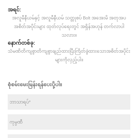
အရင်:
အလူမီနီယမ်နှင့် အလူမီနီယမ် သတ္တုစပ် Bolt အအေးမိ အတုအပ
အစိတ်အပိုင်းများ ထုတ်လုပ်ရေးတွင် အရှိန်အဟုန် တက်လာပါ
သလား။
နောက်တစ်ခု:
သံမဏိတိကျစွာတိကျစွာချည်ထားပြီးကြိတ်ခွဲထားသောအစိတ်အပိုင်း
များကိုလှည့်ပါ။
စုံစမ်းမေးမြန်းရန်ပေးပို့ပါ။