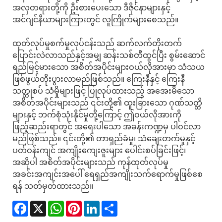
အလှတရားတို့ကို ဦးစားပေးသော ဒီဇိုင်နာများနှင့်
အင်ဂျင်နီယာများကြားတွင် လူကြိုက်များစေသည်။
ထုတ်လုပ်မှုစက်မှုလုပ်ငန်းသည် ဆက်လက်တိုးတက်
ပြောင်းလဲလာသည်နှင့်အမျှ ဆန်းသစ်တီထွင်ပြီး စွမ်းဆောင်
ရည်မြင့်မားသော အစိတ်အပိုင်းများဝယ်လိုအားမှာ သံသယ
ဖြစ်ဖွယ်တိုးပွားလာမည်ဖြစ်သည်။ ကြေးနီနှင့် ကြေးနီ
သတ္တုစပ် သံမှိုများဖြင့် ပြုလုပ်ထားသည့် အအေးမိသော
အစိတ်အပိုင်းများသည် ၎င်းတို့၏ ထူးခြားသော ဂုဏ်သတ္တိ
များနှင့် ဘက်စုံသုံးနိုင်မှုတို့ကြောင့် ဤဝယ်လိုအားကို
ဖြည့်ဆည်းရာတွင် အရေးပါသော အခန်းကဏ္ဍမှ ပါဝင်လာ
မည်ဖြစ်သည်။ ၎င်းတို့၏ တာရှည်ခံမှု၊ သံချေးတက်မှုနှင့်
ပတ်ဝန်းကျင် အကျိုးကျေးဇူးများ ပေါင်းစပ်ခြင်းဖြင့်၊
အဆိုပါ အစိတ်အပိုင်းများသည် ကုန်ထုတ်လုပ်မှု
အခင်းအကျင်းအပေါ် ရေရှည်အကျိုးသက်ရောက်မှုဖြစ်စေ
ရန် သတ်မှတ်ထားသည်။
Facebook
X
WhatsApp
Pinterest
LinkedIn
Share