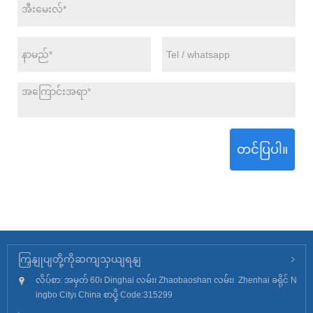
တင်ပြပါ။
ကြှနျုပျတို့ကိုဆကျသှယျရနျ
လိပ်စာ: အမှတ် 60၊ Dinghai လမ်း၊ Zhaobaoshan လမ်း၊ Zhenhai ခရိုင် N
ingbo City၊ China စာပို့ Code:315299