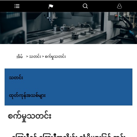
>
သတင်း
>
စက်မှုသတင်း
အိမ်
သတင်း
ထုတ်ကုန်အသစ်များ
စက်မှုသတင်း