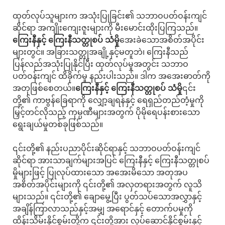
ထုတ်လုပ်သူများက အသုံးပြုခြင်း၏ သဘာဝပတ်ဝန်းကျင်
ဆိုင်ရာ အကျိုးကျေးဇူးများကို မီးမောင်းထိုးပြကြသည်။
ကြေးနီနှင့် ကြေးနီသတ္တုစပ် သံမှို
အေးခဲသောအစိတ်အပိုင်း
များတွင်။ အခြားသတ္တုအချို့နှင့်မတူဘဲ၊ ကြေးနီသည်
ပြန်လည်အသုံးပြုနိုင်ပြီး ထုတ်လုပ်မှုအတွင်း သဘာဝ
ပတ်ဝန်းကျင် ထိခိုက်မှု နည်းပါးသည်။ ဒါက အအေးဓာတ်ကို
အတုဖြစ်စေတယ်။
ကြေးနီနှင့် ကြေးနီသတ္တုစပ် သံမှို
၎င်း
တို့၏ ကာဗွန်ခြေရာကို လျှော့ချရန်နှင့် ရေရှည်တည်တံ့မှုကို
မြှင့်တင်လိုသည့် ကုမ္ပဏီများအတွက် ပိုမိုရေပန်းစားသော
ရွေးချယ်မှုတစ်ခုဖြစ်သည်။
၎င်းတို့၏ နည်းပညာပိုင်းဆိုင်ရာနှင့် သဘာဝပတ်ဝန်းကျင်
ဆိုင်ရာ အားသာချက်များအပြင် ကြေးနီနှင့် ကြေးနီသတ္တုစပ်
မှိုများဖြင့် ပြုလုပ်ထားသော အအေးမိသော အတုအပ
အစိတ်အပိုင်းများကို ၎င်းတို့၏ အလှတရားအတွက် လူသိ
များသည်။ ၎င်းတို့၏ ချောမွေ့ပြီး ပွတ်သပ်သောအလွှာနှင့်
အချိန်ကြာလာသည်နှင့်အမျှ အရောင်နှင့် တောက်ပမှုကို
ထိန်းသိမ်းနိုင်စွမ်းတို့က ၎င်းတို့အား လုပ်ဆောင်နိုင်စွမ်းနှင့်